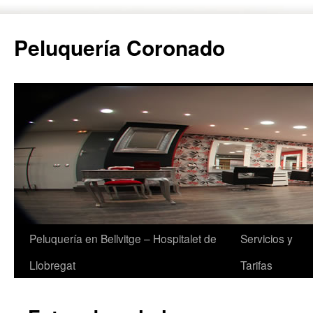
Peluquería Coronado
Peluquería en Bellvitge – Hospitalet de
Servicios y
Saltar
Llobregat
Tarifas
al
contenido